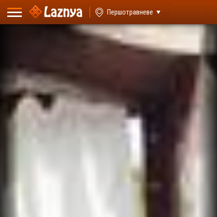
ВХІД
Першотравневе