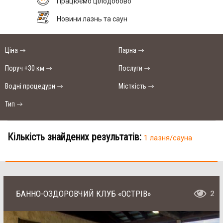
Працюємо цілодобово
Новини лазнь та саун
Ціна
Парна
Поруч +30 км
Послуги
Водні процедури
Місткість
Тип
Кількість знайдених результатів:
1 лазня/сауна
БАННО-ОЗДОРОВЧИЙ КЛУБ «ОСТРІВ»
2