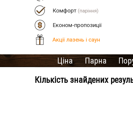
Комфорт
(паріння)
Економ-пропозиції
Акції лазень і саун
Ціна
Парна
Пор
Кількість знайдених резул
Банно-оздоровчий клуб «Ост