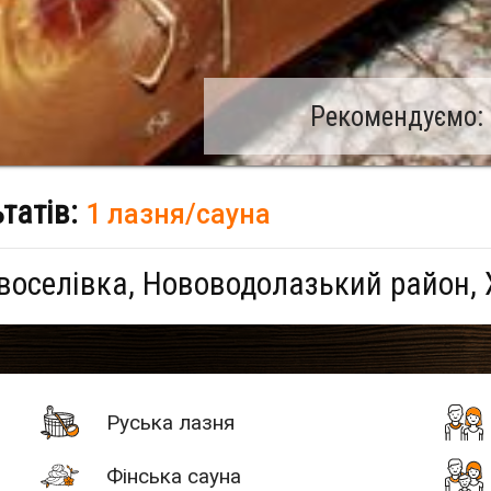
Рекомендуємо: 
ьтатів:
1 лазня/сауна
воселівка, Нововодолазький район, 
Руська лазня
Фінська сауна