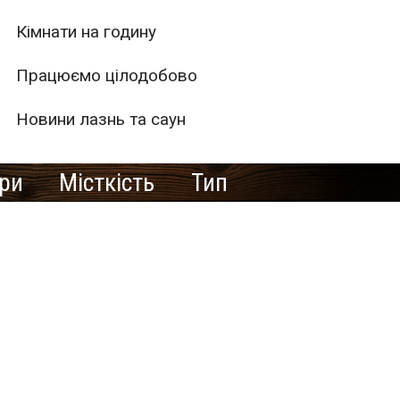
Кімнати на годину
Працюємо цілодобово
Новини лазнь та саун
ури
Місткість
Тип
1
2