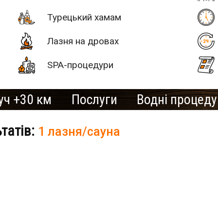
Турецький хамам
Лазня на дровах
SPA-процедури
уч +30 км
Послуги
Водні процед
ьтатів:
1 лазня/сауна
# 2
SAN SPA
(Сан СПА)
250 грн/
час, минимум
рів»
2 часа