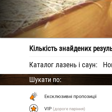
Кількість знайдених резул
Каталог лазень і саун:
Но
Шукати по:
Eксклюзивні пропозиції
VIP
(дороге паріння)