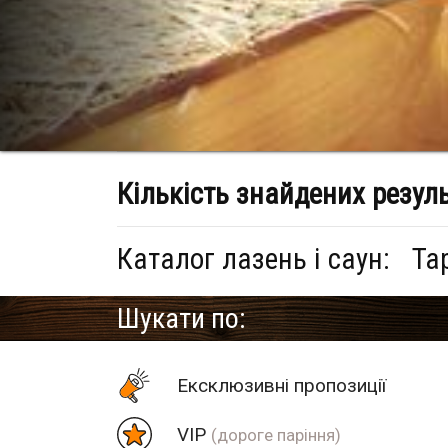
Кількість знайдених резул
Каталог лазень і саун:
Та
Шукати по:
Eксклюзивні пропозиції
VIP
(дороге паріння)