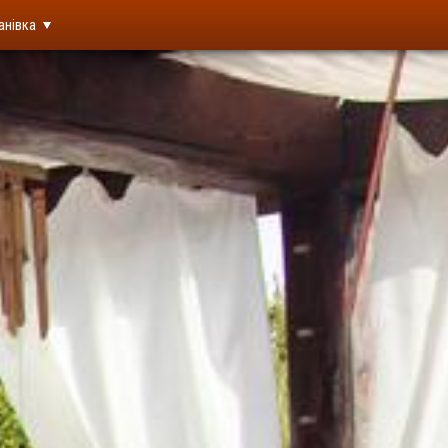
анівка