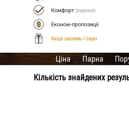
Комфорт
(паріння)
Економ-пропозиції
Акції лазень і саун
Ціна
Парна
Пор
Кількість знайдених резул
Банно-оздоровчий клуб «Ост