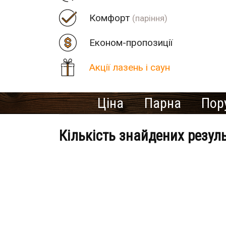
Комфорт
(паріння)
Економ-пропозиції
Акції лазень і саун
Ціна
Парна
Пор
Кількість знайдених резул
Банно-оздоровчий клуб «Ост