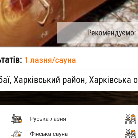
Рекомендуємо: 
ьтатів:
1 лазня/сауна
баї, Харківський район, Харківська 
Руська лазня
Фінська сауна