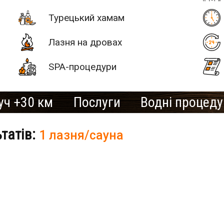
Турецький хамам
Лазня на дровах
SPA-процедури
уч +30 км
Послуги
Водні процед
ьтатів:
1 лазня/сауна
# 2
SAN SPA
(Сан СПА)
250 грн/
час, минимум
рів»
2 часа