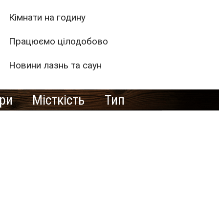
Кімнати на годину
Працюємо цілодобово
Новини лазнь та саун
ури
Місткість
Тип
1
2