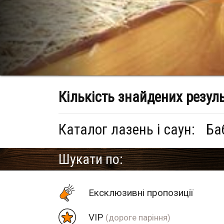
Кількість знайдених резул
Каталог лазень і саун:
Ба
Шукати по:
Eксклюзивні пропозиції
VIP
(дороге паріння)