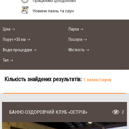
Працюємо цілодобово
Новини лазнь та саун
Ціна
Парна
Поруч +30 км
Послуги
Водні процедури
Місткість
Тип
Кількість знайдених результатів:
1 лазня/сауна
БАННО-ОЗДОРОВЧИЙ КЛУБ «ОСТРІВ»
2