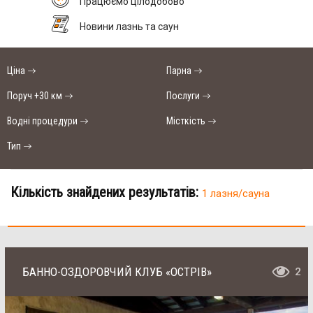
Працюємо цілодобово
Новини лазнь та саун
Ціна
Парна
Поруч +30 км
Послуги
Водні процедури
Місткість
Тип
Кількість знайдених результатів:
1 лазня/сауна
БАННО-ОЗДОРОВЧИЙ КЛУБ «ОСТРІВ»
2