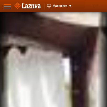
ВХІД
Малинівка