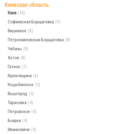
Киевская область
Населённых пунктов по поисковому запросу
Киев
(35)
не найдено. Попробуйте ввести другой город
Софиевская Борщаговка
(9)
Вишневое
(8)
Петропавловская Борщаговка
(8)
Чабаны
(8)
Хотов
(8)
Гатное
(7)
Крюковщина
(6)
Коцюбинское
(5)
Вышгород
(5)
Тарасовка
(4)
Петровское
(4)
Боярка
(4)
Иванковичи
(4)