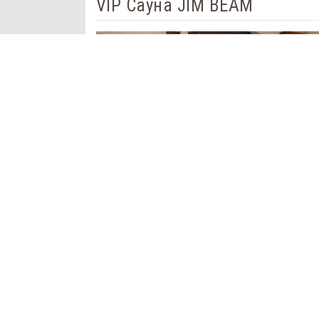
VIP Сауна JIM BEAM
Залы:
Финская сауна
Хаммам