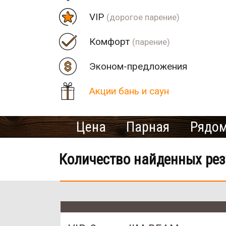
VIP
(дорогое парение)
Комфорт
(парение)
Эконом-предложения
Акции бань и саун
Цена
Парная
Рядом
Количество найденных рез