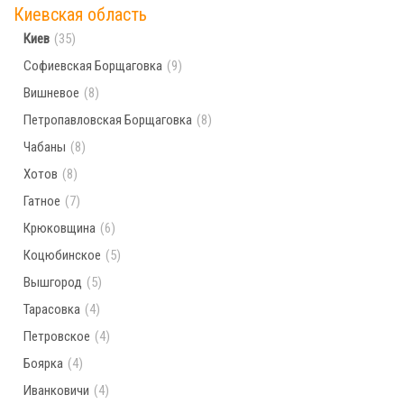
Киевская область
Населённых пунктов по поисковому запросу
Киев
(35)
не найдено. Попробуйте ввести другой город
Софиевская Борщаговка
(9)
Вишневое
(8)
Петропавловская Борщаговка
(8)
Чабаны
(8)
Хотов
(8)
Гатное
(7)
Крюковщина
(6)
Коцюбинское
(5)
Вышгород
(5)
Тарасовка
(4)
Петровское
(4)
Боярка
(4)
Иванковичи
(4)