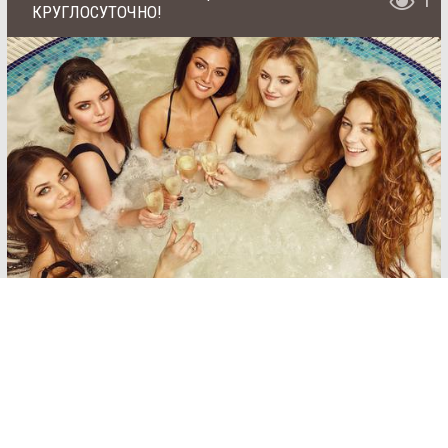
1
КРУГЛОСУТОЧНО!
SAN
SPA
(Сан
СПА)
Залы:
Соляная сауна
250
грн/
До 14 человек
час,
миним
ум 2
от 1000 грн/час (для 6 гостей), минимальный
часа
заказ 2 часа