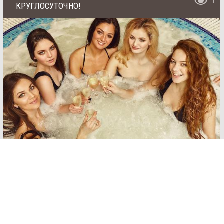
1
КРУГЛОСУТОЧНО!
SAN
SPA
(Сан
СПА)
Залы:
Соляная сауна
250
грн/
До 14 человек
час,
миним
ум 2
от 1000 грн/час (для 6 гостей), минимальный
часа
заказ 2 часа