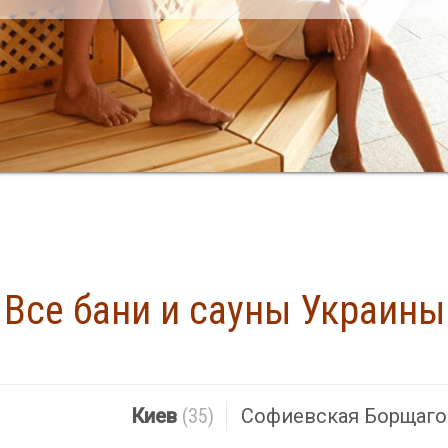
Все бани и сауны Украины
Найдено
Киев
(35)
Софиевская Борщаго
апросу не найдено. Попробуйте ввести другой го