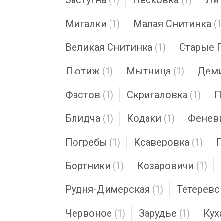
Застугна
(1)
Песковка
(1)
Ли
Мигалки
(1)
Малая Снитинка
(1
Великая Снитинка
(1)
Старые 
Лютиж
(1)
Мытница
(1)
Дем
Фастов
(1)
Скригаловка
(1)
П
Блидча
(1)
Кодаки
(1)
Фенев
Погребы
(1)
Ксаверовка
(1)
Бортники
(1)
Козаровичи
(1)
Рудня-Димерская
(1)
Тетеревс
Червоное
(1)
Зарудье
(1)
Кух