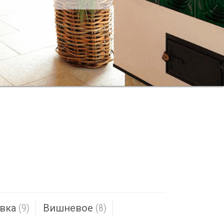
вка
(9)
Вишневое
(8)
род