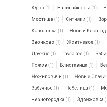
Юров
(1)
Наливайковка
(1)
Н
Мостище
(1)
Ситняки
(1)
Вор
Короловка
(1)
Новый Корогод
Звонково
(1)
Жовтневое
(1)
Дружня
(1)
Грузское
(1)
Баб
Рожов
(1)
Блиставица
(1)
Ве
Ножиловичи
(1)
Новые Опачи
Забуянье
(1)
Небелица
(1)
Ма
Черногородка
(1)
Здвижовка
(