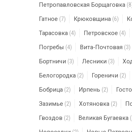
Петропавловская Борщаговка
(8
Гатное
(7)
Крюковщина
(6)
К
Тарасовка
(4)
Петровское
(4)
Погребы
(4)
Вита-Почтовая
(3)
Бортничи
(3)
Лесники
(3)
Хо
Белогородка
(2)
Гореничи
(2)
Бобрица
(2)
Ирпень
(2)
Гост
Зазимье
(2)
Хотяновка
(2)
П
Гвоздов
(2)
Великая Бугаевка