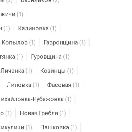
цы
(2)
Васильков
(2)
яжичи
(1)
н
(1)
Калиновка
(1)
Копылов
(1)
Гавронщина
(1)
тянка
(1)
Гуровщина
(1)
Личанка
(1)
Козинцы
(1)
Липовка
(1)
Фасовая
(1)
ихайловка-Рубежовка
(1)
во
(1)
Новая Гребля
(1)
икуличи
(1)
Пашковка
(1)