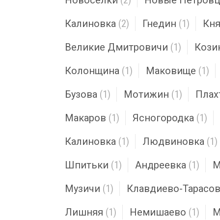
Новоселки
(2)
Новые Петров
Калиновка
(2)
Гнедин
(1)
Кн
Великие Дмитровичи
(1)
Кози
Колонщина
(1)
Маковище
(1)
Бузова
(1)
Мотижин
(1)
Плах
Макаров
(1)
Ясногородка
(1)
Калиновка
(1)
Людвиновка
(1)
Шпитьки
(1)
Андреевка
(1)
М
Музичи
(1)
Клавдиево-Тарасо
Лишняя
(1)
Немишаево
(1)
М