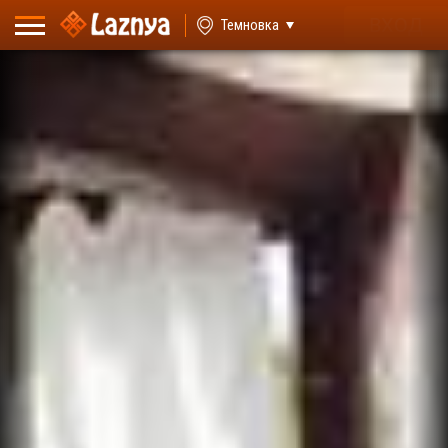
ВХОД
Темновка