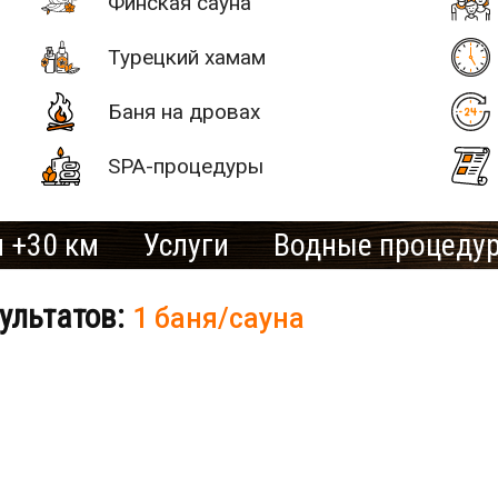
Финская сауна
Турецкий хамам
Баня на дровах
SPA-процедуры
 +30 км
Услуги
Водные процеду
ультатов:
1 баня/сауна
# 2
SAN SPA
(Сан СПА)
250 грн/
б «Остров»
час, минимум
2 часа