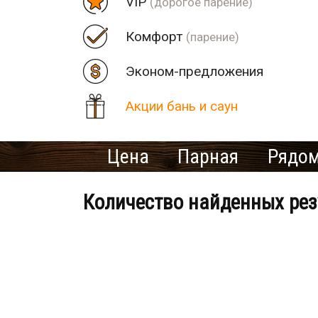
VIP
(дорогое парение)
Комфорт
(парение)
Эконом-предложения
Акции бань и саун
Цена
Парная
Рядом
Количество найденных рез
Банно-оздоровительный клу