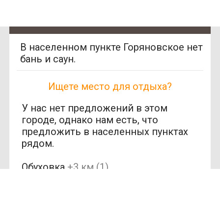
В населенном пункте Горяновское нет
бань и саун.
Ищете место для отдыха?
У нас нет предложений в этом
городе, однако нам есть, что
предложить в населенных пунктах
рядом.
SAN
Обуховка
+3 км (1)
SPA
(Сан
Юбилейное
+15
СПА)
км (1)
250
Днепр
+16 км (7)
грн/