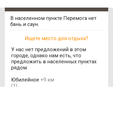
В населенном пункте Перемога нет
бань и саун.
Ищете место для отдыха?
У нас нет предложений в этом
городе, однако нам есть, что
предложить в населенных пунктах
рядом.
Юбилейное
+9 км
SAN
(1)
SPA
(Сан
Обуховка
+18 км
СПА)
(1)
250
Карла Либкнехта
грн/