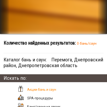
Количество найденных результатов:
0 бань/саун
Каталог бань и саун:
Перемога, Днепровский
район, Днепропетровская область
Искать по:
Акции бань и саун
SPA-процедуры
Баня/сауна на двоих