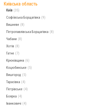
Київська область
Населених пунктів по пошуковому запиту, не
Київ
(35)
знайдено. Спробуйте ввести інше місто
Софіївська Борщагівка
(9)
Вишневе
(8)
Петропавлівська Борщагівка
(8)
Чабани
(8)
Хотів
(8)
Гатне
(7)
Крюківщина
(6)
Коцюбинське
(5)
Вишгород
(5)
Тарасівка
(4)
Петрівське
(4)
Боярка
(4)
Іванковичі
(4)