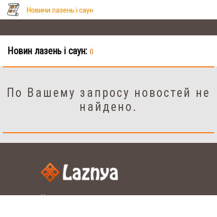
Новини лазень і саун
Новин лазень і саун:
0
По Вашему запросу новостей не
найдено.
Налаштування
рус.
укр.
Мова