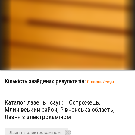
Кількість знайдених результатів:
0 лазнь/саун
Каталог лазень і саун:
Острожець,
Млинівський район, Рівненська область,
Лазня з электрокаміном
Лазня з электрокаміном