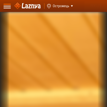
ВХІД
Острожець