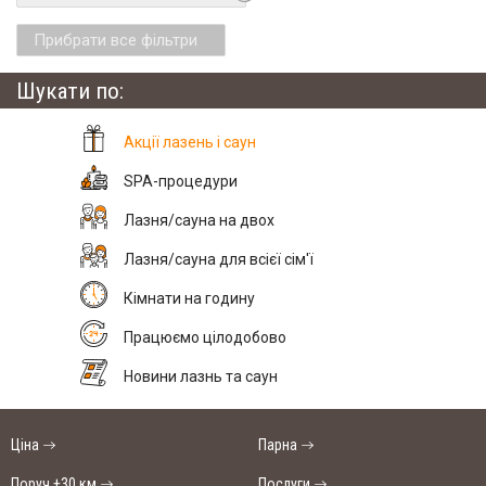
Прибрати все фільтри
Шукати по:
Акції лазень і саун
SPA-процедури
Лазня/сауна на двох
Лазня/сауна для всієї сім'ї
Кімнати на годину
Працюємо цілодобово
Новини лазнь та саун
Ціна
Парна
Поруч +30 км
Послуги