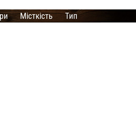
ури
Місткість
Тип
те рекламувати
азню/сауну тут?
ення Сайту-візитки
знесу зареєструйтеся на