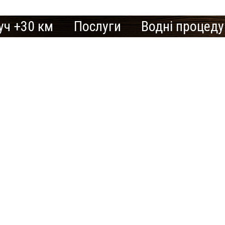
уч +30 км
Послуги
Водні процед
# 2
SAN SPA
ьтатів:
0 лазнь/саун
(Сан СПА)
250 грн/
час, минимум
2 часа
ільне немає лазнь і саун.
Улица:
ул.
Богдана
Гаврилишина
це для відпочинку?
Бажає
12/16, вход со
двора
свою л
Парные:
в цьому місті, Ви можете обрати
Финская сауна,
Для створ
Инфракрасная
сауна,
Вашего бі
Криосауна,