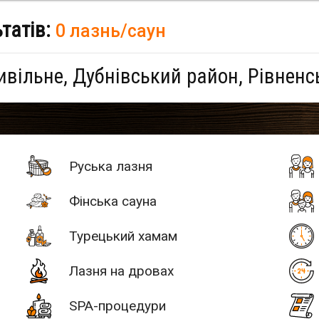
ьтатів:
0 лазнь/саун
ивільне, Дубнівський район, Рівненс
Руська лазня
Фінська сауна
Турецький хамам
Лазня на дровах
SPA-процедури