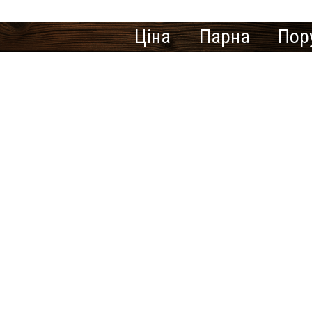
Ціна
Парна
Пор
Кількість знайдених резул
В населеному пункті Прив
Шукаєте міс
У нас немає пропозицій 
інше місто.