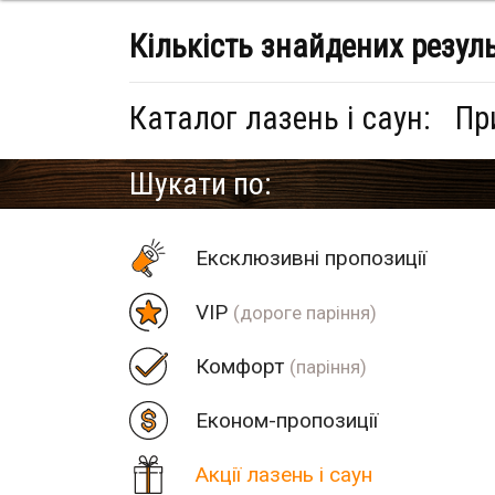
Кількість знайдених резул
Каталог лазень і саун:
Пр
Шукати по:
Eксклюзивні пропозиції
VIP
(дороге паріння)
Комфорт
(паріння)
Економ-пропозиції
Акції лазень і саун