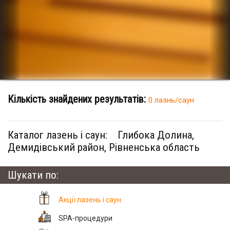
Кількість знайдених результатів:
0 лазнь/саун
Каталог лазень і саун:
Глибока Долина,
Демидівський район, Рівненська область
Шукати по:
Акції лазень і саун
SPA-процедури