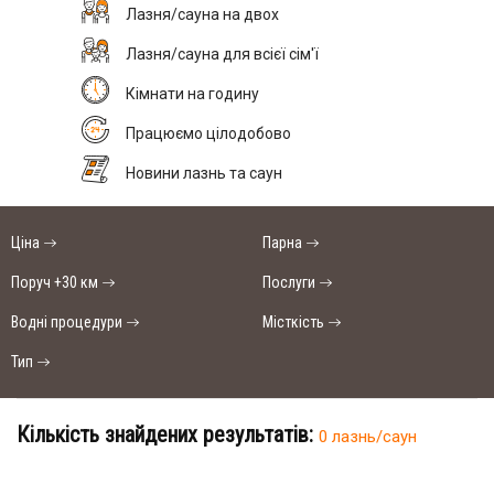
Лазня/сауна на двох
Лазня/сауна для всієї сім'ї
Кімнати на годину
Працюємо цілодобово
Новини лазнь та саун
Ціна
Парна
Поруч +30 км
Послуги
Водні процедури
Місткість
Тип
Кількість знайдених результатів:
0 лазнь/саун