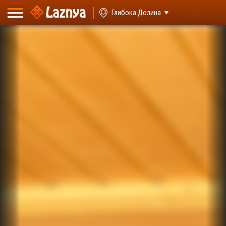
ВХІД
Глибока Долина