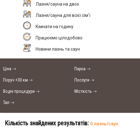
Лазня/сауна на двох
Лазня/сауна для всієї сім'ї
Кімнати на годину
Працюємо цілодобово
Новини лазнь та саун
Ціна
Парна
Поруч +30 км
Послуги
Водні процедури
Місткість
Тип
Кількість знайдених результатів:
0 лазнь/саун