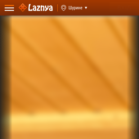
ВХІД
Шурине