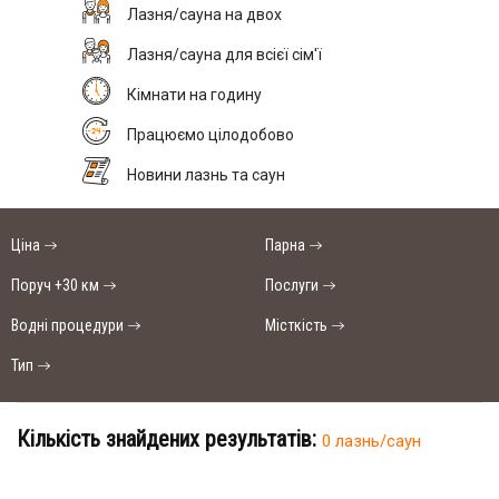
Лазня/сауна на двох
Лазня/сауна для всієї сім'ї
Кімнати на годину
Працюємо цілодобово
Новини лазнь та саун
Ціна
Парна
Поруч +30 км
Послуги
Водні процедури
Місткість
Тип
Кількість знайдених результатів:
0 лазнь/саун