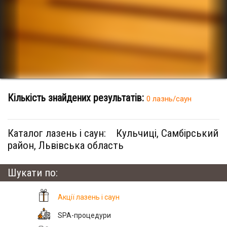
Кількість знайдених результатів:
0 лазнь/саун
Каталог лазень і саун:
Кульчиці, Самбірський
район, Львівська область
Шукати по:
Акції лазень і саун
SPA-процедури