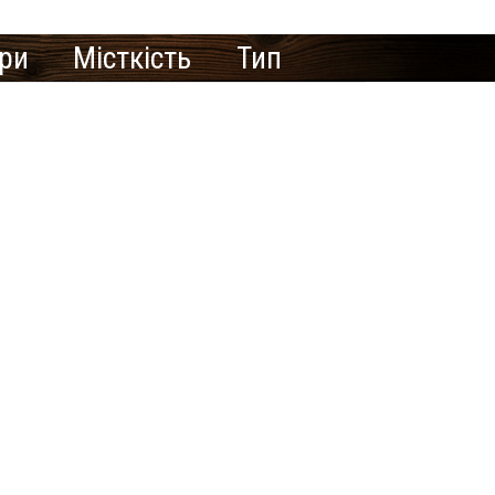
ури
Місткість
Тип
те рекламувати
азню/сауну тут?
ення Сайту-візитки
знесу зареєструйтеся на