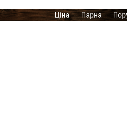
Ціна
Парна
Пор
Кількість знайдених резул
В населеному пункті Вели
Шукаєте міс
У нас немає пропозицій 
інше місто.