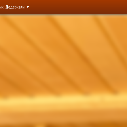
икі Дедеркали