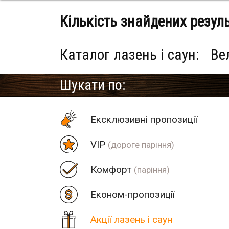
Кількість знайдених резул
Каталог лазень і саун:
Ве
Шукати по:
Eксклюзивні пропозиції
VIP
(дороге паріння)
Комфорт
(паріння)
Економ-пропозиції
Акції лазень і саун