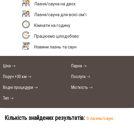
Лазня/сауна на двох
Лазня/сауна для всієї сім'ї
Кімнати на годину
Працюємо цілодобово
Новини лазнь та саун
Ціна
Парна
Поруч +30 км
Послуги
Водні процедури
Місткість
Тип
Кількість знайдених результатів:
0 лазнь/саун