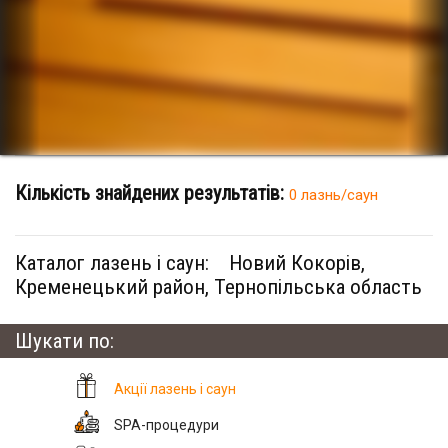
Кількість знайдених результатів:
0 лазнь/саун
Каталог лазень і саун:
Новий Кокорів,
Кременецький район, Тернопільська область
Шукати по:
Акції лазень і саун
SPA-процедури