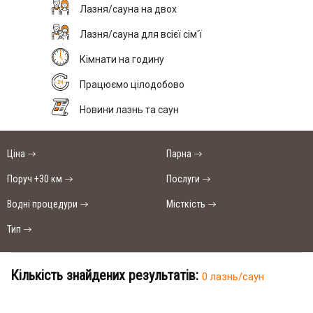
Лазня/сауна на двох
Лазня/сауна для всієї сім'ї
Кімнати на годину
Працюємо цілодобово
Новини лазнь та саун
Ціна
Парна
Поруч +30 км
Послуги
Водні процедури
Місткість
Тип
Кількість знайдених результатів:
0 лазнь/саун