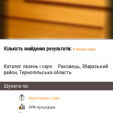
Кількість знайдених результатів:
0 лазнь/саун
Каталог лазень і саун:
Раковець, Збаразький
район, Тернопільська область
Шукати по:
Акції лазень і саун
SPA-процедури