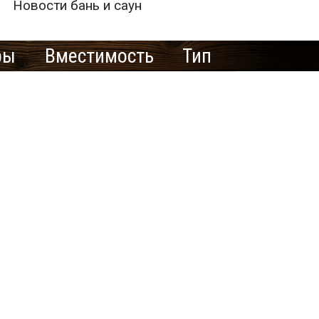
Новости бань и саун
ры
Вместимость
Тип
е рекламировать
ю баню/сауну
здесь?