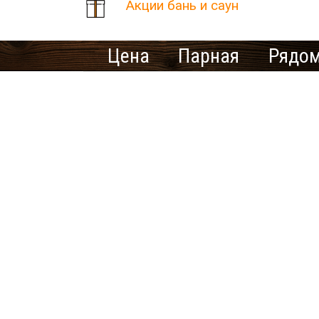
Акции бань и саун
Цена
Парная
Рядом
Количество найденных рез
В населенном пункте Нов
Ищете ме
У нас нет предложений 
выбрать другой город.