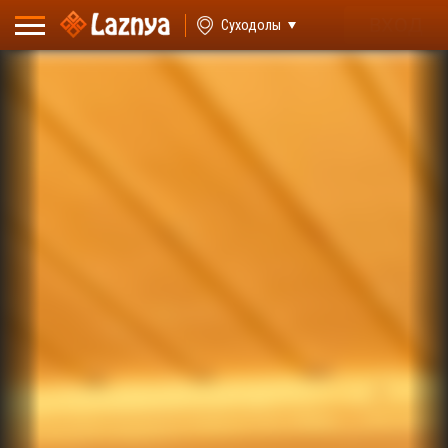
ВХОД
Суходолы