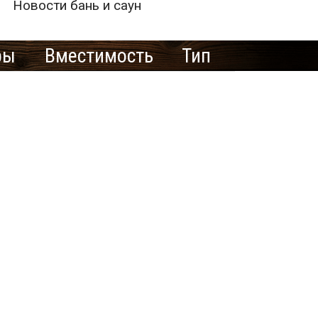
Новости бань и саун
ры
Вместимость
Тип
е рекламировать
ю баню/сауну
здесь?