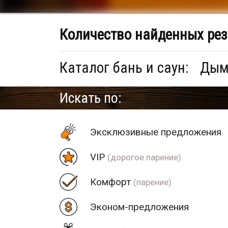
Количество найденных рез
Каталог бань и саун:
Дыме
Искать по:
Эксклюзивные предложения
VIP
(дорогое парение)
Комфорт
(парение)
Эконом-предложения