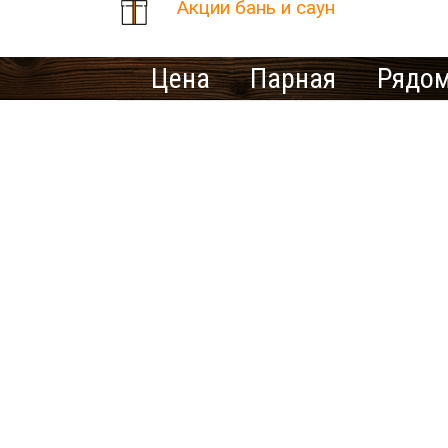
Акции бань и саун
Цена
Парная
Рядом
Количество найденных рез
В населенном пункте Дым
Ищете ме
У нас нет предложений 
выбрать другой город.