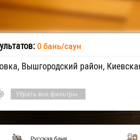
ультатов:
0 бань/саун
овка, Вышгородский район, Киевская
Убрать все фильтры
Русская баня