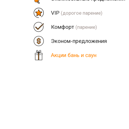
VIP
(дорогое парение)
Комфорт
(парение)
Эконом-предложения
Акции бань и саун
Цена
Парная
Рядом
Количество найденных рез