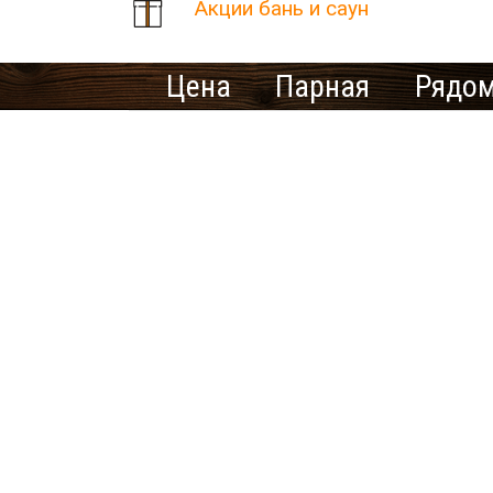
Акции бань и саун
Цена
Парная
Рядом
Количество найденных рез
В населенном пункте Моро
Ищете ме
У нас нет предложений 
выбрать другой город.