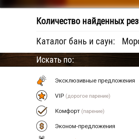
Количество найденных рез
Каталог бань и саун:
Моро
Искать по:
Эксклюзивные предложения
VIP
(дорогое парение)
Комфорт
(парение)
Эконом-предложения