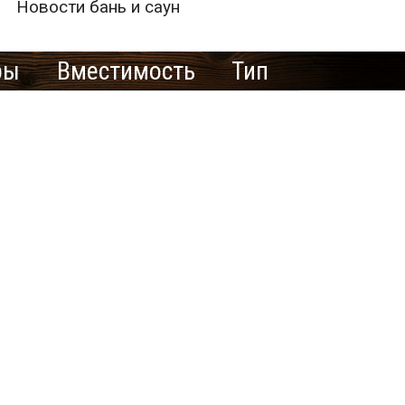
Новости бань и саун
ры
Вместимость
Тип
е рекламировать
ю баню/сауну
здесь?