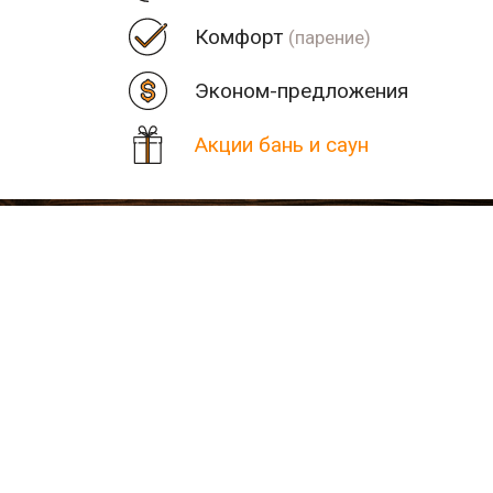
Комфорт
(парение)
Эконом-предложения
Акции бань и саун
Цена
Парная
Рядом
Количество найденных рез
В населенном пункте Гори