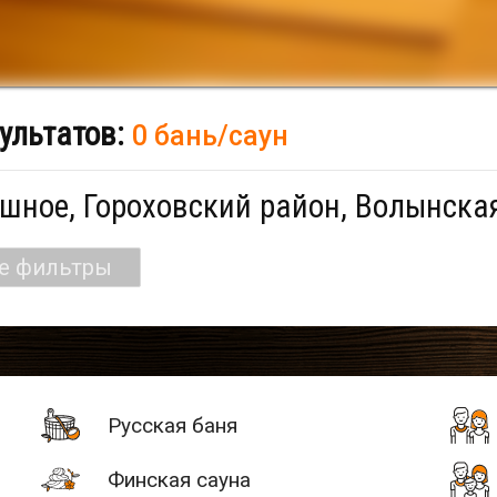
ультатов:
0 бань/саун
шное, Гороховский район, Волынская
се фильтры
Русская баня
Финская сауна