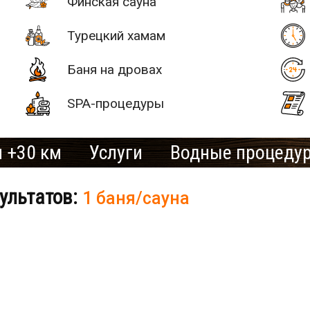
Финская сауна
Турецкий хамам
Баня на дровах
SPA-процедуры
 +30 км
Услуги
Водные процеду
ультатов:
1 баня/сауна
# 2
SAN SPA
(Сан СПА)
250 грн/
б «Остров»
час, минимум
2 часа