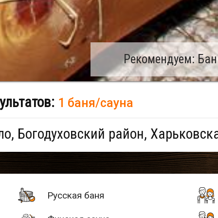
Рекомендуем: Бан
ультатов:
1 баня/сауна
о, Богодуховский район, Харьковск
Русская баня