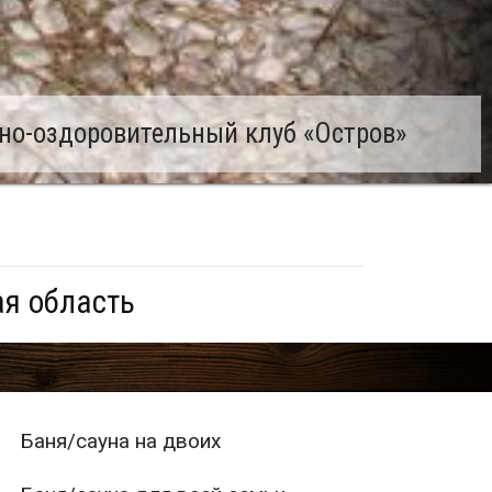
но-оздоровительный клуб «Остров»
ая область
Баня/сауна на двоих