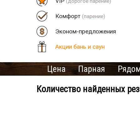
VIP
(дорогое парение)
Комфорт
(парение)
Эконом-предложения
Акции бань и саун
Цена
Парная
Рядом
Количество найденных рез
Банно-оздоровительный клу