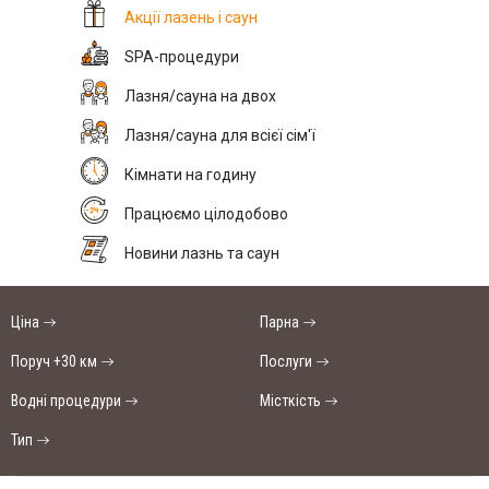
Акції лазень і саун
SPA-процедури
Лазня/сауна на двох
Лазня/сауна для всієї сім'ї
Кімнати на годину
Працюємо цілодобово
Новини лазнь та саун
Ціна
Парна
Поруч +30 км
Послуги
Водні процедури
Місткість
Тип