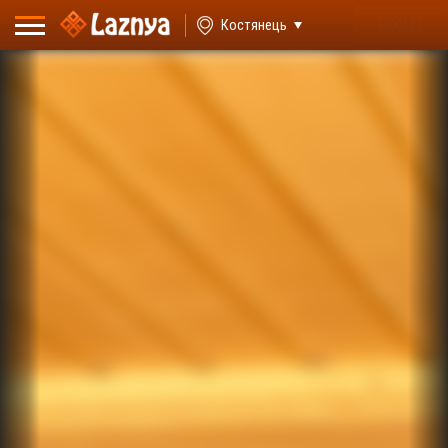
ВХІД
Костянець