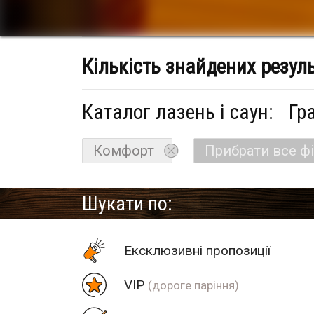
Кількість знайдених резул
Каталог лазень і саун:
Гр
Комфорт
Прибрати все ф
Шукати по:
Eксклюзивні пропозиції
VIP
(дороге паріння)