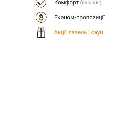
Комфорт
(паріння)
Економ-пропозиції
Акції лазень і саун
Ціна
Парна
Пор
Кількість знайдених резул
В населеному пункті Града
Шукаєте міс