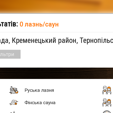
ьтатів:
0 лазнь/саун
ада, Кременецький район, Тернопіль
ільтри
Руська лазня
Фінська сауна