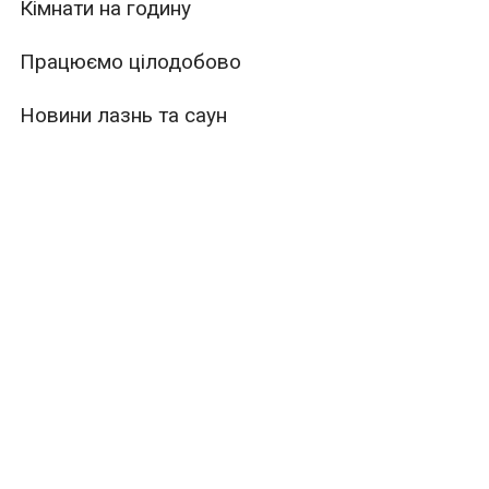
Кімнати на годину
Працюємо цілодобово
Новини лазнь та саун
ури
Місткість
Тип
те рекламувати