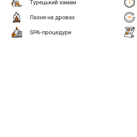
Турецький хамам
Лазня на дровах
SPA-процедури
# 2
уч +30 км
Послуги
Водні процед
SAN SPA
(Сан СПА)
ьтатів:
0 лазнь/саун
250 грн/
час, минимум
2 часа
Улица:
ул.
Богдана
Гаврилишина
 немає лазнь і саун.
12/16, вход со
двора
це для відпочинку?
Бажає
Парные: